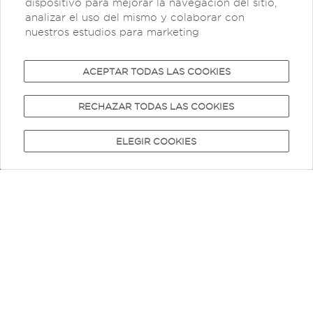
dispositivo para mejorar la navegación del sitio,
analizar el uso del mismo y colaborar con
nuestros estudios para marketing
TOUR GOLD
ACEPTAR TODAS LAS COOKIES
Revive la historia de una de las bodegas de
Vino y Pisco más antiguas del Perú,
RECHAZAR TODAS LAS COOKIES
experimenta en una caminata por medio de
sus parras los tipos de suelos.
ELEGIR COOKIES
INICIO
HABITACIONES
EXPERIENCIAS
INTIPALKA
RESERVAR
Revive nuestra historia
Experimenta los viñedos
Conoce la historia y elaboración del pisco
Visita a la planta de elaboración