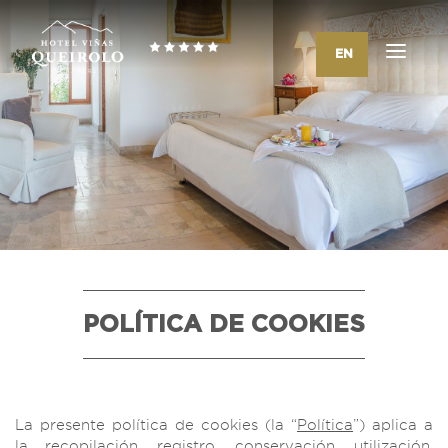
EN
POLÍTICA DE COOKIES
La presente política de cookies (la “
Política
”) aplica a
la recopilación, registro, conservación, utilización,