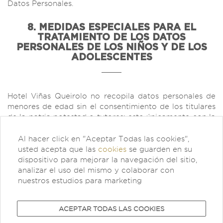
Datos Personales.
8. MEDIDAS ESPECIALES PARA EL
TRATAMIENTO DE LOS DATOS
PERSONALES DE LOS NIÑOS Y DE LOS
ADOLESCENTES
Hotel Viñas Queirolo no recopila datos personales de
menores de edad sin el consentimiento de los titulares
de la patria potestad o tutores; esto únicamente con la
finalidad de gestionar reservas y el registro al Hotel.
Al hacer click en "Aceptar Todas las cookies",
usted acepta que las
cookies
se guarden en su
9. ACTUALIZACIÓN DE ESTA POLÍTICA
dispositivo para mejorar la navegación del sitio,
analizar el uso del mismo y colaborar con
nuestros estudios para marketing
La presente Política de Tratamiento ha sido
actualizada al 29 de agosto de 2023 y podrá ser
ACEPTAR TODAS LAS COOKIES
modificada por Hotel Viñas Queirolo cuando este
considere conveniente. De producirse cualquier